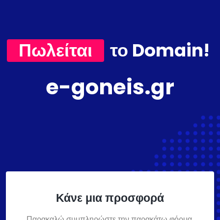
Πωλείται
το Domain!
e-goneis.gr
Κάνε μια προσφορά
Παρακαλώ συμπληρώστε την παρακάτω φόρμα,